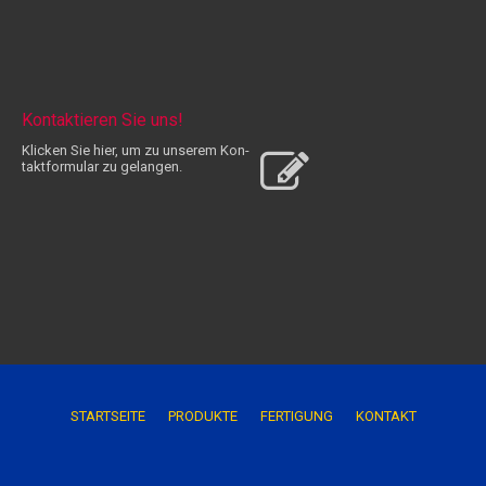
Kontaktieren Sie uns!
Klicken Sie hier, um zu unserem Kon­
takt­for­mu­lar zu gelangen.
STARTSEITE
P
RODUKTE
FERTIGUNG
KONTAKT